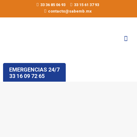
33 36 85 06 93
33 15 61 37 93
contacto@sabemb.mx
EMERGENCIAS 24/7
33 16 09 72 65